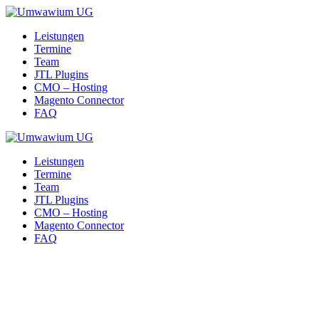
Skip
to
Leistungen
content
Termine
Team
JTL Plugins
CMO – Hosting
Magento Connector
FAQ
Leistungen
Termine
Team
JTL Plugins
CMO – Hosting
Magento Connector
FAQ